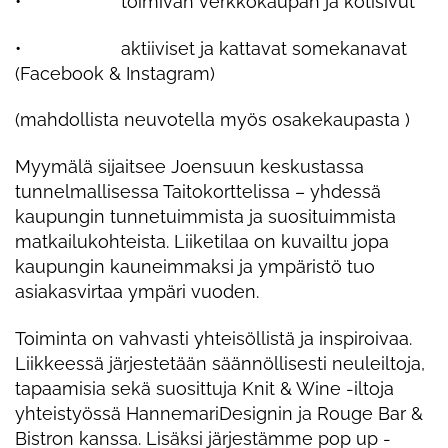
• toimivan verkkokaupan ja kotisivut
• aktiiviset ja kattavat somekanavat
(Facebook & Instagram)
(mahdollista neuvotella myös osakekaupasta )
Myymälä sijaitsee Joensuun keskustassa
tunnelmallisessa Taitokorttelissa – yhdessä
kaupungin tunnetuimmista ja suosituimmista
matkailukohteista. Liiketilaa on kuvailtu jopa
kaupungin kauneimmaksi ja ympäristö tuo
asiakasvirtaa ympäri vuoden.
Toiminta on vahvasti yhteisöllistä ja inspiroivaa.
Liikkeessä järjestetään säännöllisesti neuleiltoja,
tapaamisia sekä suosittuja Knit & Wine -iltoja
yhteistyössä HannemariDesignin ja Rouge Bar &
Bistron kanssa. Lisäksi järjestämme pop up -