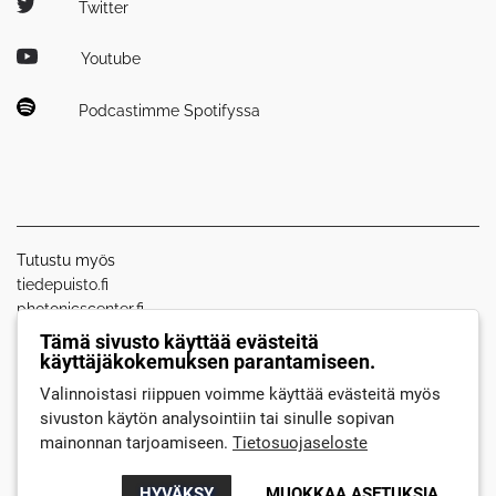
Twitter
Youtube
Podcastimme Spotifyssa
Tutustu myös
tiedepuisto.fi
photonicscenter.fi
Tämä sivusto käyttää evästeitä
käyttäjäkokemuksen parantamiseen.
Medialle
Valinnoistasi riippuen voimme käyttää evästeitä myös
Laskutustiedot
sivuston käytön analysointiin tai sinulle sopivan
Tietosuojaseloste
mainonnan tarjoamiseen.
Tietosuojaseloste
Saavutettavuusseloste
HYVÄKSY
MUOKKAA ASETUKSIA