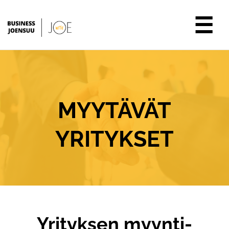
☰
MYYTÄVÄT
YRITYKSET
Yrityksen myynti-