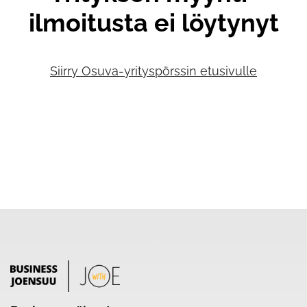
ilmoitusta ei löytynyt
Siirry Osuva-yrityspörssin etusivulle