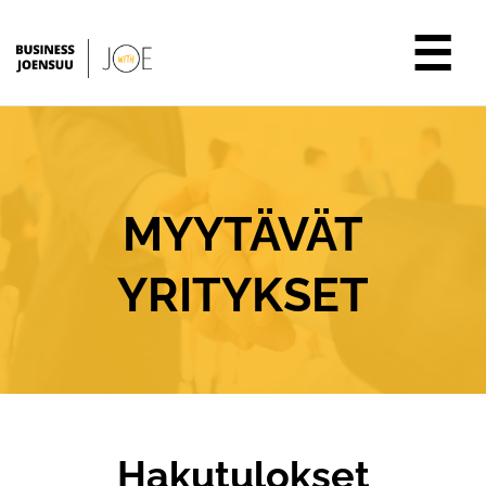
☰
MYYTÄVÄT
YRITYKSET
Hakutulokset