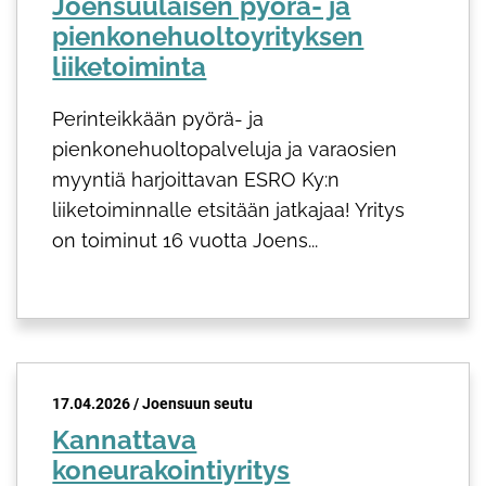
Joensuulaisen pyörä- ja
pienkonehuoltoyrityksen
liiketoiminta
Perinteikkään pyörä- ja
pienkonehuoltopalveluja ja varaosien
myyntiä harjoittavan ESRO Ky:n
liiketoiminnalle etsitään jatkajaa! Yritys
on toiminut 16 vuotta Joens...
17.04.2026 / Joensuun seutu
Kannattava
koneurakointiyritys